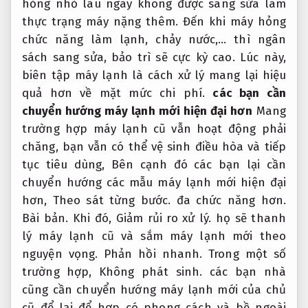
hỏng nhỏ lâu ngày không được sang sửa làm
thực trạng máy nặng thêm. Đến khi máy hỏng
chức năng làm lạnh, chảy nước,… thì ngân
sách sang sửa, bảo trì sẽ cực kỳ cao. Lúc này,
biên tập máy lạnh là cách xử lý mang lại hiệu
quả hơn về mặt mức chi phí.
các bạn cần
chuyển hướng máy lạnh mới hiện đại hơn
Mang
trường hợp máy lạnh cũ vẫn hoạt động phải
chăng, bạn vẫn có thể vệ sinh điều hòa và tiếp
tục tiêu dùng, Bên cạnh đó các bạn lại cần
chuyển hướng các mẫu máy lạnh mới hiện đại
hơn,
Theo sát từng bước.
đa chức năng hơn.
Bài bản.
Khi đó,
Giảm rủi ro xử lý.
họ sẽ thanh
lý máy lạnh cũ và sắm máy lạnh mới theo
nguyện vọng.
Phản hồi nhanh.
Trong một số
trường hợp,
Không phát sinh.
các bạn nhà
cũng cần chuyển hướng máy lạnh mới của chủ
cũ để lại để hợp có phong cách và bề ngoài