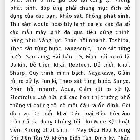
phát sinh.
đáp ứng phải chăng mục đích sử
dụng của các bạn.
Khảo sát.
Không phát sinh.
Thu sắm would possibly lanh cu gia cao đa số
các mẫu máy lạnh đã qua tiêu dùng chính
hãng như:
Năng lực.
Phản hồi nhanh.
Toshiba,
Theo sát từng bước.
Panasonic,
Theo sát từng
bước.
Samsung,
Bài bản.
LG,
Giảm rủi ro xử lý.
Daikin,
Dễ triển khai.
Reetech,
Dễ triển khai.
Sharp,
Quy trình minh bạch.
Nagakawa,
Giảm
rủi ro xử lý.
Funiki,
Theo sát từng bước.
Sanyo,
Phản hồi nhanh.
Aqua,
Giảm rủi ro xử lý.
Electrolux,…sở hữu giá cao hơn thị trường phổ
thông vì chúng tôi có một đầu ra ổn định.
Gói
dịch vụ.
Dễ triển khai.
Các Loại Điều Hòa âm
trần Cũ đa dạng Chúng Tôi Thu Mua:
Kỹ thuật
viên.
Không phát sinh.
– Máy Điều Hòa Không
Khí Biến Tần Và Không Biến Tần:
Định kỳ.
Phản