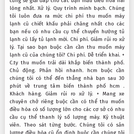
cũng sẽ giải đáp cho các bạn mẫu điều hòa hài
lòng nhất.
Xử lý.
Quy trình minh bạch.
Chúng
tôi luôn đưa ra mức chi phí thu muốn máy
lạnh cũ chiết khấu phải chăng nhất cho các
bạn nếu có nhu cầu cụ thể chuyển hướng tủ
lạnh cũ lấy tủ lạnh mới.
Chi phí.
Giảm rủi ro xử
lý.
Tại sao bạn buộc cần cần thu muốn máy
lạnh cũ của chúng tôi?
Chi phí.
Dễ triển khai.
+
C.ty thu muốn trải dài khắp biến thành phố.
Chủ động.
Phản hồi nhanh.
hcm buộc cần
chúng tôi có thể đến thẳng nhà bạn sau 30
phút về trung tâm biến thành phố hcm .
Khách hàng.
Giảm rủi ro xử lý.
+ Mang xe
chuyên chở riêng buộc cần có thể thu muốn
điều hòa có số lượng lớn cho các cơ sở có nhu
cầu cụ thể thanh lý số lượng máy.
Kỹ thuật
viên.
Theo sát từng bước.
Chúng tôi có sản
lượng điều hòa cũ ổn định buộc cần chúng tôi