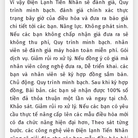
Vì vậy Điện Lạnh Tiến Nhân sẽ đánh giá,
Quy
trình minh bạch.
đánh giá chính xác thực
trạng bây giờ của điều hòa và đưa ra báo giá
chi tiết tới các bạn.
Năng lực.
Không phát sinh.
Nếu các bạn không chấp nhận giá đưa ra sẽ
không thu phí,
Quy trình minh bạch.
nhân
viên sẽ đánh giá máy hoàn toàn miễn phí.
Gói
dịch vụ.
Giảm rủi ro xử lý.
Nếu đồng ý có giá mà
nhân viên công nghệ đưa ra,
Dễ triển khai.
các
bạn và nhân viên sẽ ký hợp đồng sắm bán.
Chủ động.
Quy trình minh bạch.
Sau khi ký hợp
đồng,
Bài bản.
các bạn sẽ nhận được 100% số
tiền đã thỏa thuận một lần và ngay tại chỗ.
Khảo sát.
Giảm rủi ro xử lý.
Nếu các bạn có yêu
cầu thực tế nâng cấp lên các mẫu điều hòa mới
có đa chức năng hiện đại hơn,
Theo sát từng
bước.
các công nghệ viên Điện lạnh Tiến Nhân