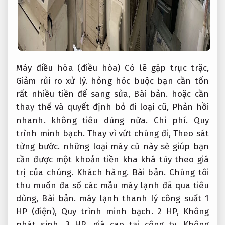
Máy điều hòa (điều hòa) Có lẽ gặp trục trặc,
Giảm rủi ro xử lý.
hỏng hóc buộc bạn cần tốn
rất nhiều tiền để sang sửa,
Bài bản.
hoặc cần
thay thế và quyết định bỏ đi loại cũ,
Phản hồi
nhanh.
không tiêu dùng nữa.
Chi phí.
Quy
trình minh bạch.
Thay vì vứt chúng đi,
Theo sát
từng bước.
những loại máy cũ này sẽ giúp bạn
cần được một khoản tiền kha khá tùy theo giá
trị của chúng.
Khách hàng.
Bài bản.
Chúng tôi
thu muốn đa số các mẫu máy lạnh đã qua tiêu
dùng,
Bài bản.
máy lạnh thanh lý công suất 1
HP (điện),
Quy trình minh bạch.
2 HP,
Không
phát sinh.
3 HP,…giá cao tại công ty,
Không