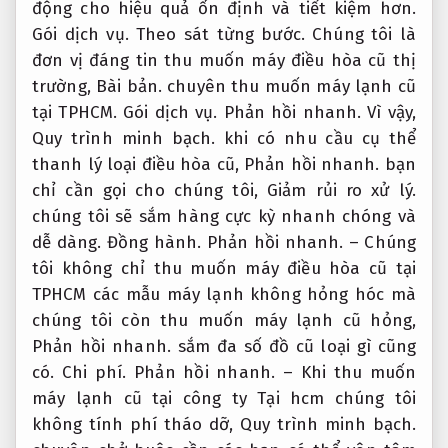
động cho hiệu quả ổn định và tiết kiệm hơn.
Gói dịch vụ.
Theo sát từng bước.
Chúng tôi là
đơn vị đáng tin thu muốn máy điều hòa cũ thị
trường,
Bài bản.
chuyên thu muốn máy lạnh cũ
tại TPHCM.
Gói dịch vụ.
Phản hồi nhanh.
Vì vậy,
Quy trình minh bạch.
khi có nhu cầu cụ thể
thanh lý loại điều hòa cũ,
Phản hồi nhanh.
bạn
chỉ cần gọi cho chúng tôi,
Giảm rủi ro xử lý.
chúng tôi sẽ sắm hàng cực kỳ nhanh chóng và
dễ dàng.
Đồng hành.
Phản hồi nhanh.
– Chúng
tôi không chỉ thu muốn máy điều hòa cũ tại
TPHCM các mẫu máy lạnh không hỏng hóc mà
chúng tôi còn thu muốn máy lạnh cũ hỏng,
Phản hồi nhanh.
sắm đa số đồ cũ loại gì cũng
có.
Chi phí.
Phản hồi nhanh.
– Khi thu muốn
máy lạnh cũ tại công ty Tại hcm chúng tôi
không tính phí tháo dỡ,
Quy trình minh bạch.