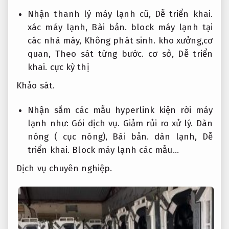
Nhận thanh lý máy lạnh cũ,
Dễ triển khai.
xác máy lạnh,
Bài bản.
block máy lạnh tại
các nhà máy,
Không phát sinh.
kho xưởng,cơ
quan,
Theo sát từng bước.
cơ sở,
Dễ triển
khai.
cực kỳ thị
Khảo sát.
Nhận sắm các mẫu hyperlink kiện rời máy
lạnh như:
Gói dịch vụ.
Giảm rủi ro xử lý.
Dàn
nóng ( cục nóng),
Bài bản.
dàn lạnh,
Dễ
triển khai.
Block máy lạnh các mẫu…
Dịch vụ chuyên nghiệp.