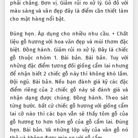
phải chăng.
Đơn vị.
Giảm rủi ro xử lý.
Gõ đỏ với
màu sáng và vân đẹp đây là điểm cần thiết làm
cho mặt hàng nổi bật.
Đúng hẹn.
Áp dụng cho nhiều nhu cầu.
+ Chất
liệu gỗ hương với hoa văn đẹp và mùi thơm đặc
biệt.
Đồng hành.
Giảm rủi ro xử lý.
Đây là chiếc
gỗ thuộc nhóm 1.
Bài bản.
Bài bản.
Tuy với
những đặc điểm tương đối giống cẩm lai nhưng
để nhận biết 2 chiếc gỗ này thì không khó lắm.
Đội ngũ.
Bài bản.
Nếu bạn đánh giá kỹ các đặc
điểm riêng của 2 chiếc gỗ này sẽ đánh giá và
nhận dạng được chúng.
Đồng hành.
Theo sát
từng bước.
bất cứ chiếc gỗ hương với giống cẩm
lai cỡ nào thì các bạn vẫn sẽ thấy tôm gỗ của
gỗ hương to hơn tôm gỗ của gỗ cẩm lai.
Đúng
hẹn.
Bài bản.
Và những lớp vảy của vân gỗ nó
thô và không được mịn so với gỗ cẩm.