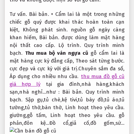
Tư vấn.
Bài bản.
+ Cẩm lai là một trong những
chiếc gỗ quý được khai thác hoàn toàn cạn
kiệt,
Không phát sinh.
nguồn gỗ ngày càng
khan hiếm,
Bài bản.
được dùng làm mặt hàng
nội thất cao cấp.
Lộ trình.
Quy trình minh
bạch.
Thu mua bộ ván ngựa cũ
gỗ cẩm lai là
mặt hàng cực kỳ đẳng cấp,
Theo sát từng bước.
cực đẹp và cực kỳ với giá trị.
Chuyên sắm đa số,
Áp dụng cho nhiều nhu cầu.
thu mua đồ gỗ cũ
giá hợp lý
tại gia đình,nhà hàng,khách
sạn,nhà nghỉ…như :
Bài bản.
Quy trình minh
bạch.
Sập gụ,tủ chè,kệ tivi,tủ bày đồ,tủ áo,tủ
tường,tủ thờ,bàn thờ,
Linh hoạt theo yêu cầu.
giường,gỗ tấm,
Linh hoạt theo yêu cầu.
gỗ
phản,đôn kệ…Đồ cổ,giả cố,đồ gốm,sứ…