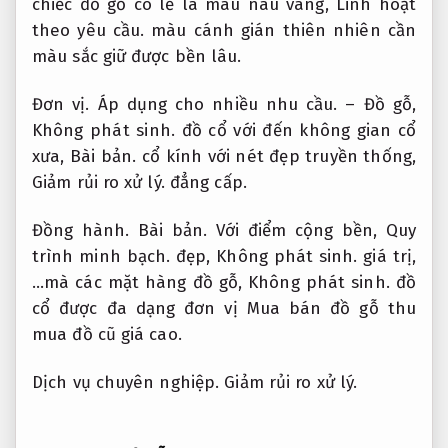
chiếc đồ gỗ có lẽ là màu nâu vàng,
Linh hoạt
theo yêu cầu.
màu cánh gián thiên nhiên cần
màu sắc giữ được bền lâu.
Đơn vị.
Áp dụng cho nhiều nhu cầu.
– Đồ gỗ,
Không phát sinh.
đồ cổ với đến không gian cổ
xưa,
Bài bản.
cổ kính với nét đẹp truyền thống,
Giảm rủi ro xử lý.
đẳng cấp.
Đồng hành.
Bài bản.
Với điểm cộng bền,
Quy
trình minh bạch.
đẹp,
Không phát sinh.
giá trị,
…mà các mặt hàng đồ gỗ,
Không phát sinh.
đồ
cổ được đa dạng đơn vị Mua bán đồ gỗ thu
mua đồ cũ giá cao.
Dịch vụ chuyên nghiệp.
Giảm rủi ro xử lý.