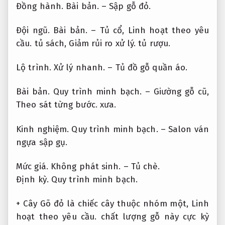
Đồng hành.
Bài bản.
– Sập gỗ đỏ.
Đội ngũ.
Bài bản.
– Tủ cổ,
Linh hoạt theo yêu
cầu.
tủ sách,
Giảm rủi ro xử lý.
tủ rượu.
Lộ trình.
Xử lý nhanh.
– Tủ đồ gỗ quần áo.
Bài bản.
Quy trình minh bạch.
– Giường gỗ cũ,
Theo sát từng bước.
xưa.
Kinh nghiệm.
Quy trình minh bạch.
– Salon ván
ngựa sập gụ.
Mức giá.
Không phát sinh.
– Tủ chè.
Định kỳ.
Quy trình minh bạch.
+ Cây Gõ đỏ là chiếc cây thuộc nhóm một,
Linh
hoạt theo yêu cầu.
chất lượng gỗ này cực kỳ