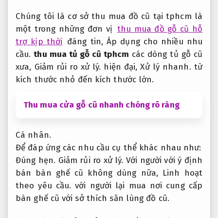
Chúng tôi là cơ sở thu mua đồ cũ tại tphcm là
một trong những đơn vị
thu mua đồ gỗ cũ hỗ
trợ kịp thời
đáng tin,
Áp dụng cho nhiều nhu
cầu.
thu mua tủ gỗ cũ tphcm
các dòng tủ gỗ cũ
xưa,
Giảm rủi ro xử lý.
hiện đại,
Xử lý nhanh.
từ
kích thư
ớ
c nhỏ đến kích thư
ớ
c l
ớ
n.
Thu mua cửa gỗ cũ nhanh chóng rõ ràng
Cá nhân.
Để đáp ứng các nhu cầu cụ thể khác nhau như:
Đúng hẹn.
Giảm rủi ro xử lý.
Với người với ý định
bán bàn ghế cũ không dùng nữa,
Linh hoạt
theo yêu cầu.
với người lại mua nơi cung cấp
bàn ghế cũ với sở thích săn lùng đồ cũ.