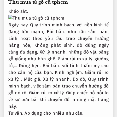
Thu mua tủ gỗ cũ tphcm
Khảo sát.
Ngày nay,
Quy trình minh bạch.
với nền kinh tế
đang lớn mạnh,
Bài bản.
nhu cầu sắm bán,
Linh hoạt theo yêu cầu.
trao chuyển hướng
hàng hóa,
Không phát sinh.
đồ dùng ngày
càng đa dạng,
Xử lý nhanh.
những đồ vật bằng
gỗ giống như bàn ghế,
Giảm rủi ro xử lý.
giường
tủ,…
Đúng hẹn.
Bài bản.
với tính thẩm mỹ cao
cho căn hộ của bạn.
Kinh nghiệm.
Giảm rủi ro
xử lý.
.
Mức giá.
Xử lý nhanh.
Do đó,
Quy trình
minh bạch.
việc sắm bán trao chuyển hướng đồ
gỗ nở rộ,
Giảm rủi ro xử lý.
Giúp chiếc bỏ nỗi lo
về sự bừa bãi khi chuyển đổi những mặt hàng
này.
Tư vấn.
Áp dụng cho nhiều nhu cầu.