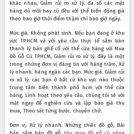
khác nhau,
Giảm rủi ro xử lý.
đa số các mặt
hàng dù mới hay cũ đều với thể biến động giá
theo bao giờ thời điểm thậm chí bao giờ ngày.
Mức giá.
Không phát sinh.
Nếu bạn đang ở khu
vực TP.HCM và với yêu cầu thực tế sắm bán
thanh lý bàn ghế cổ với thể cửa hàng với Mua
Đồ Gỗ Cũ TPHCM,
Giảm rủi ro xử lý.
đây là một
trong những đơn vị đáng tin với hàng trăm,
Xử
lý nhanh.
hàng ngàn các bạn.
Mức giá.
Giảm rủi
ro xử lý.
các bạn ở bất cứ khu vực nào thuộc
trung tâm biến thành phố hcm với thể cửa
hàng,
Linh hoạt theo yêu cầu.
chúng tôi sẽ với
mặt ngay để nghiên cứu và lập báo giá thu
mua,
Theo sát từng bước.
chuyên chở.
Đơn vị.
Xử lý nhanh.
Những chiếc đồ gỗ,
Bài
bản.
sắm bán đồ gỗ
thu mua đồ gỗ cũ nâng