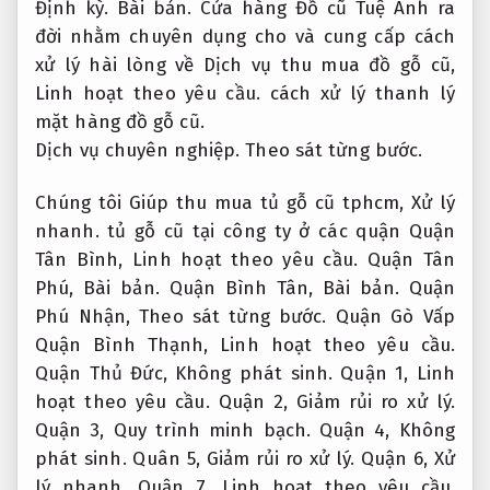
Định kỳ.
Bài bản.
Cửa hàng Đồ cũ Tuệ Anh ra
đời nhằm chuyên dụng cho và cung cấp cách
xử lý hài lòng về Dịch vụ thu mua đồ gỗ cũ,
Linh hoạt theo yêu cầu.
cách xử lý thanh lý
mặt hàng đồ gỗ cũ.
Dịch vụ chuyên nghiệp.
Theo sát từng bước.
Chúng tôi Giúp thu mua tủ gỗ cũ tphcm,
Xử lý
nhanh.
tủ gỗ cũ tại công ty ở các quận Quận
Tân Bình,
Linh hoạt theo yêu cầu.
Quận Tân
Phú,
Bài bản.
Quận Bình Tân,
Bài bản.
Quận
Phú Nhận,
Theo sát từng bước.
Quận Gò Vấp
Quận Bình Thạnh,
Linh hoạt theo yêu cầu.
Quận Thủ Đức,
Không phát sinh.
Quận 1,
Linh
hoạt theo yêu cầu.
Quận 2,
Giảm rủi ro xử lý.
Quận 3,
Quy trình minh bạch.
Quận 4,
Không
phát sinh.
Quân 5,
Giảm rủi ro xử lý.
Quận 6,
Xử
lý nhanh.
Quận 7,
Linh hoạt theo yêu cầu.