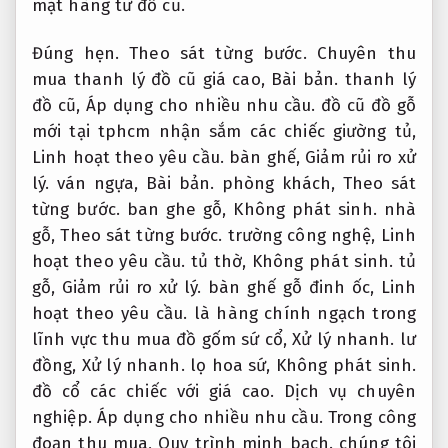
mặt hàng từ đồ cũ.
Đúng hẹn.
Theo sát từng bước.
Chuyên thu
mua thanh lý đồ cũ giá cao,
Bài bản.
thanh lý
đồ cũ,
Áp dụng cho nhiều nhu cầu.
đồ cũ đồ gỗ
mới tại tphcm nhận sắm các chiếc giường tủ,
Linh hoạt theo yêu cầu.
bàn ghế,
Giảm rủi ro xử
lý.
ván ngựa,
Bài bản.
phòng khách,
Theo sát
từng bước.
ban ghe gỗ,
Không phát sinh.
nhà
gỗ,
Theo sát từng bước.
trường công nghệ,
Linh
hoạt theo yêu cầu.
tủ thờ,
Không phát sinh.
tủ
gỗ,
Giảm rủi ro xử lý.
bàn ghế gỗ đinh ốc,
Linh
hoạt theo yêu cầu.
là hàng chính ngạch trong
lĩnh vực thu mua đồ gốm sứ cổ,
Xử lý nhanh.
lư
đồng,
Xử lý nhanh.
lọ hoa sứ,
Không phát sinh.
đồ cổ các chiếc với giá cao.
Dịch vụ chuyên
nghiệp.
Áp dụng cho nhiều nhu cầu.
Trong công
đoạn thu mua,
Quy trình minh bạch.
chúng tôi