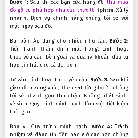
Bước 1:
Sau khi các bạn cửa hàng để
thu mua
đồ gỗ cũ phù hợp nhu cầu thực tế
tphcm,
Xử lý
nhanh.
Dịch vụ chính hãng chúng tôi sẽ với
mặt ngay sau đó.
Bài bản.
Áp dụng cho nhiều nhu cầu.
Bước 2:
Tiến hành thẩm định mặt hàng,
Linh hoạt
theo yêu cầu.
bề ngoài và đưa ra khoản đầu tư
hợp lí nhất cho cả đôi bên.
Tư vấn.
Linh hoạt theo yêu cầu.
Bước 3:
Sau khi
giao dịch xong xuôi,
Theo sát từng bước.
chúng
tôi sẽ nhanh gọn thu nhận,
Không phát sinh.
vệ sinh,
Quy trình minh bạch.
làm việc tiết kiệm
thời gian.
Đơn vị.
Quy trình minh bạch.
Bước 4:
Trách
nhiệm và đáng tin đến bao giờ các bạn chúng