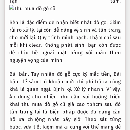
Tận tâm.
Bền là đặc điểm dễ nhận biết nhất đồ gỗ,
Giảm
rủi ro xử lý.
lại còn dễ dàng vệ sinh và tân trang
cho mới lại.
Quy trình minh bạch.
Thậm chí sau
mỗi khi clear,
Không phát sinh.
bạn còn được
dễ chịu bề ngoài mặt hàng với màu theo
nguyện vọng của mình.
Bài bản.
Tuy nhiên đồ gỗ cực kỳ mắc tiền,
Bài
bản.
để sắm thì khoản mức chi phí bỏ ra cúng
khá là quan ngại.
Định kỳ.
Xử lý nhanh.
Vì vậy,
Áp dụng cho nhiều nhu cầu.
với hướng triển
khai thu mua đồ gỗ cũ giá cao tphcm sau đó
tân trang lại là biện pháp được đa dạng căn
hộ ưa chuộng nhất bây giờ,
Theo sát từng
bước.
vừa tiết kiệm mà ai cũng với thể mang dễ