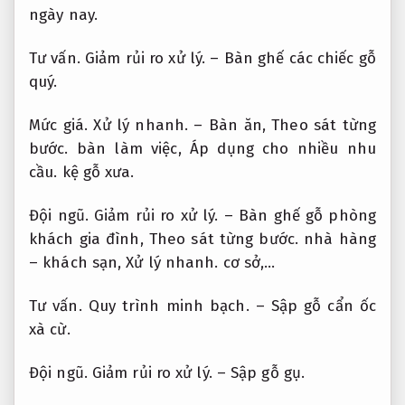
ngày nay.
Tư vấn.
Giảm rủi ro xử lý.
– Bàn ghế các chiếc gỗ
quý.
Mức giá.
Xử lý nhanh.
– Bàn ăn,
Theo sát từng
bước.
bàn làm việc,
Áp dụng cho nhiều nhu
cầu.
kệ gỗ xưa.
Đội ngũ.
Giảm rủi ro xử lý.
– Bàn ghế gỗ phòng
khách gia đình,
Theo sát từng bước.
nhà hàng
– khách sạn,
Xử lý nhanh.
cơ sở,…
Tư vấn.
Quy trình minh bạch.
– Sập gỗ cẩn ốc
xà cừ.
Đội ngũ.
Giảm rủi ro xử lý.
– Sập gỗ gụ.