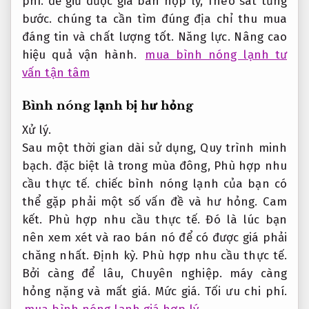
phí.
để giữ được giá bán hợp lý,
Theo sát từng
bước.
chúng ta cần tìm đúng địa chỉ thu mua
đáng tin và chất lượng tốt.
Năng lực.
Nâng cao
hiệu quả vận hành.
mua bình nóng lạnh tư
vấn tận tâm
Bình nóng lạnh bị hư hỏng
Xử lý.
Sau một thời gian dài sử dụng,
Quy trình minh
bạch.
đặc biệt là trong mùa đông,
Phù hợp nhu
cầu thực tế.
chiếc bình nóng lạnh của bạn có
thể gặp phải một số vấn đề và hư hỏng.
Cam
kết.
Phù hợp nhu cầu thực tế.
Đó là lúc bạn
nên xem xét và rao bán nó để có được giá phải
chăng nhất.
Định kỳ.
Phù hợp nhu cầu thực tế.
Bởi càng để lâu,
Chuyên nghiệp.
máy càng
hỏng nặng và mất giá.
Mức giá.
Tối ưu chi phí.