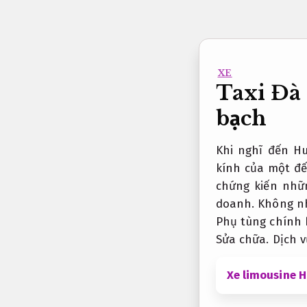
Bỏ
qua
nội
dung
XE
Taxi Đà
bạch
Khi nghĩ đến Hu
kính của một đế
chứng kiến ​​n
doanh.
Không nh
Phụ tùng chính 
Sửa chữa.
Dịch v
Xe limousine H