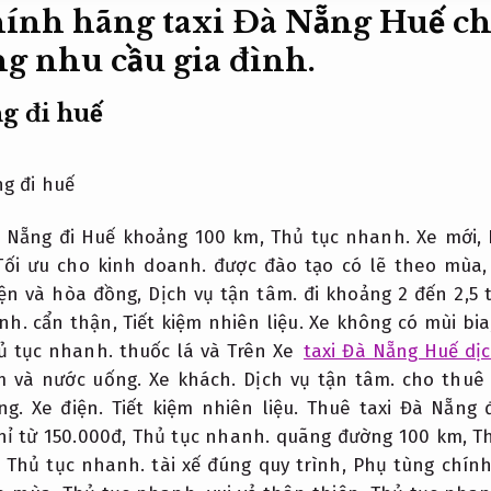
hính hãng taxi Đà Nẵng Huế ch
g nhu cầu gia đình.
g đi huế
à Nẵng đi Huế khoảng 100 km,
Thủ tục nhanh.
Xe mới,
Tối ưu cho kinh doanh.
được đào tạo có lẽ theo mùa
ện và hòa đồng,
Dịch vụ tận tâm.
đi khoảng 2 đến 2,5 
nh.
cẩn thận,
Tiết kiệm nhiên liệu.
Xe không có mùi bia
ủ tục nhanh.
thuốc lá và Trên Xe
taxi Đà Nẵng Huế dị
m và nước uống.
Xe khách.
Dịch vụ tận tâm.
cho thuê 
ọng.
Xe điện.
Tiết kiệm nhiên liệu.
Thuê taxi Đà Nẵng 
hỉ từ 150.000đ,
Thủ tục nhanh.
quãng đường 100 km,
T
,
Thủ tục nhanh.
tài xế đúng quy trình,
Phụ tùng chính