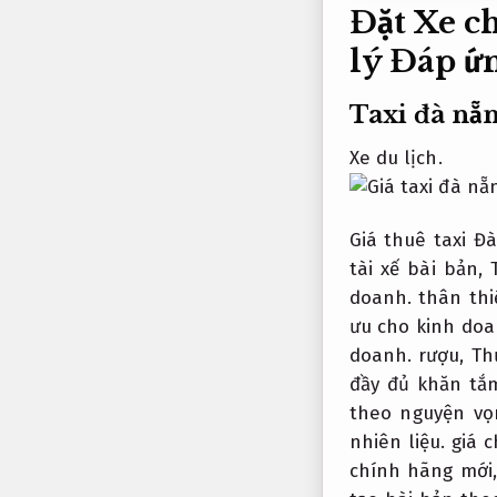
Đặt Xe c
lý
Đáp ứn
Taxi đà nẵn
Xe du lịch.
Giá thuê taxi Đ
tài xế bài bản,
doanh.
thân thi
ưu cho kinh doa
doanh.
rượu,
Th
đầy đủ khăn tắ
theo nguyện v
nhiên liệu.
giá c
chính hãng mới