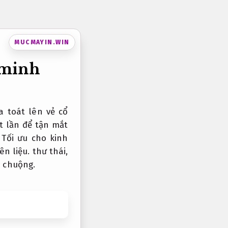
MUCMAYIN.WIN
 minh
a toát lên vẻ cổ
t lần để tận mắt
.
Tối ưu cho kinh
ên liệu.
thư thái,
a chuộng.