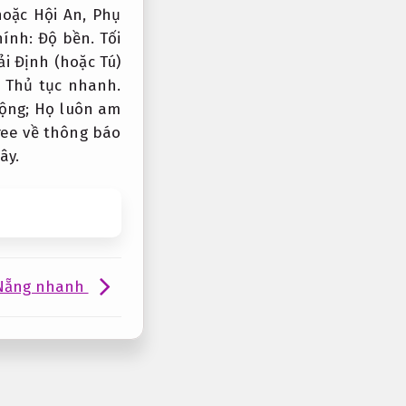
hoặc Hội An,
Phụ
hính:
Độ bền.
Tối
i Định (hoặc Tú)
.
Thủ tục nhanh.
động; Họ luôn am
free về thông báo
ây.
 Nẵng nhanh