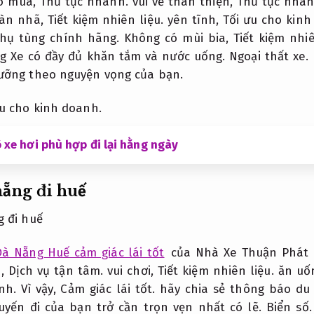
eo mùa,
Thủ tục nhanh.
vui vẻ thân thiện,
Thủ tục nhan
hàn nhã,
Tiết kiệm nhiên liệu.
yên tĩnh,
Tối ưu cho kinh
hụ tùng chính hãng.
Không có mùi bia,
Tiết kiệm nhiê
ng Xe có đầy đủ khăn tắm và nước uống.
Ngoại thất xe.
ưỡng theo nguyện vọng của bạn.
ưu cho kinh doanh.
 xe hơi phù hợp đi lại hằng ngày
nẵng đi huế
Đà Nẵng Huế cảm giác lái tốt
của Nhà Xe Thuận Phát l
n,
Dịch vụ tận tâm.
vui chơi,
Tiết kiệm nhiên liệu.
ăn uốn
nh.
Vì vậy,
Cảm giác lái tốt.
hãy chia sẻ thông báo du 
uyến đi của bạn trở cần trọn vẹn nhất có lẽ.
Biển số.