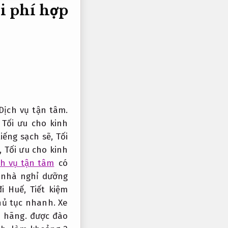
i phí hợp
Dịch vụ tận tâm.
,
Tối ưu cho kinh
tiếng sạch sẽ,
Tối
,
Tối ưu cho kinh
ch vụ tận tâm
có
nhà nghỉ dưỡng
đi Huế,
Tiết kiệm
hủ tục nhanh.
Xe
 hãng.
được đào