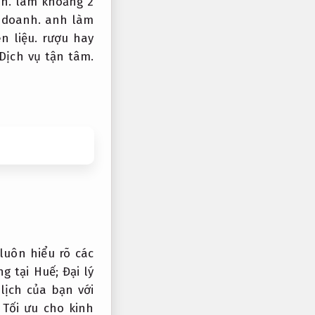
h.
làm khoảng 2
 doanh.
anh làm
n liệu.
rượu hay
Dịch vụ tận tâm.
uôn hiểu rõ các
g tại Huế;
Đại lý
lịch của bạn với
Tối ưu cho kinh