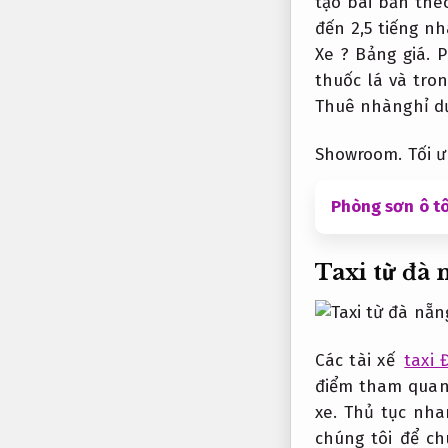
tạo bài bản th
đến 2,5 tiếng n
Xe ?
Bảng giá.
P
thuốc lá và tro
Thuê nhànghỉ d
Showroom.
Tối 
Phòng sơn ô tô
Taxi từ đà 
Các tài xế
taxi 
điểm tham qua
xe.
Thủ tục nha
chúng tôi để ch