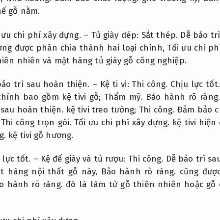
hế gỗ nằm.
 ưu chi phí xây dựng.
– Tủ giày dép:
Sắt thép.
Dễ bảo tr
ờng được phân chia thành hai loại chính,
Tối ưu chi ph
hiên nhiên và mặt hàng tủ giày gỗ công nghiệp.
ảo trì sau hoàn thiện.
– Kệ ti vi:
Thi công.
Chịu lực tốt.
hính bao gồm kệ tivi gỗ;
Thẩm mỹ.
Bảo hành rõ ràng.
 sau hoàn thiện.
kệ tivi treo tường;
Thi công.
Đảm bảo c
;
Thi công trọn gói.
Tối ưu chi phí xây dựng.
kệ tivi hiện 
g.
kệ tivi gỗ hương.
 lực tốt.
– Kệ để giày và tủ rượu:
Thi công.
Dễ bảo trì sa
ặt hàng nội thất gỗ này,
Bảo hành rõ ràng.
cũng được
o hành rõ ràng.
đó là làm từ gỗ thiên nhiên hoặc gỗ