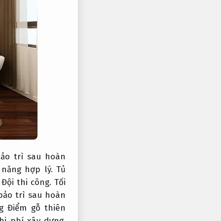
ảo trì sau hoàn
năng hợp lý.
Tủ
.
Đội thi công.
Tối
bảo trì sau hoàn
 Điểm gỗ thiên
hi phí xây dựng.