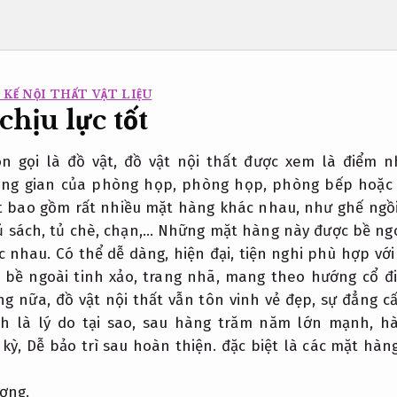
KẾ NỘI THẤT VẬT LIỆU
chịu lực tốt
òn gọi là đồ vật, đồ vật nội thất được xem là điểm n
ông gian của phòng họp, phòng họp, phòng bếp hoặc
ất bao gồm rất nhiều mặt hàng khác nhau, như ghế ngồi,
ủ sách, tủ chè, chạn,… Những mặt hàng này được bề ng
 nhau. Có thể dễ dàng, hiện đại, tiện nghi phù hợp với
ể bề ngoài tinh xảo, trang nhã, mang theo hướng cổ đ
g nữa, đồ vật nội thất vẫn tôn vinh vẻ đẹp, sự đẳng c
nh là lý do tại sao, sau hàng trăm năm lớn mạnh, hà
 kỳ,
Dễ bảo trì sau hoàn thiện.
đặc biệt là các mặt hàng
ợng.