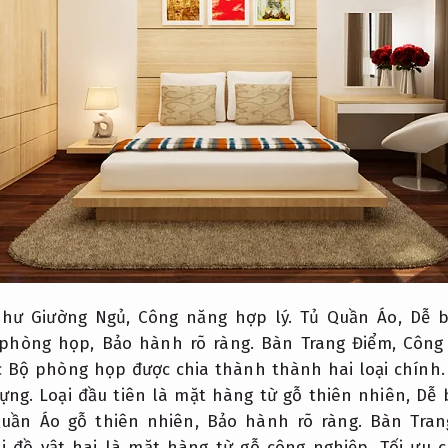
như Giường Ngủ,
Công năng hợp lý.
Tủ Quần Áo,
Dễ b
phòng họp,
Bảo hành rõ ràng.
Bàn Trang Điểm,
Công 
 Bộ phòng họp được chia thành thành hai loại chính
ựng.
Loại đầu tiên là mặt hàng từ gỗ thiên nhiên,
Dễ 
uần Áo gỗ thiên nhiên,
Bảo hành rõ ràng.
Bàn Trang
i đồ vật hai là mặt hàng từ gỗ công nghiệp,
Tối ưu c