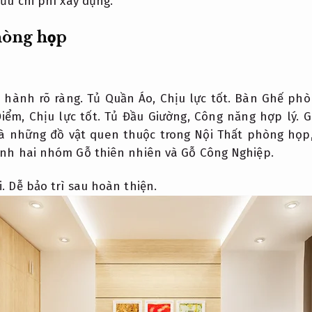
 ưu chi phí xây dựng.
hòng họp
 hành rõ ràng.
Tủ Quần Áo,
Chịu lực tốt.
Bàn Ghế phò
Điểm,
Chịu lực tốt.
Tủ Đầu Giường,
Công năng hợp lý.
G
à những đồ vật quen thuộc trong Nội Thất phòng họp
nh hai nhóm Gỗ thiên nhiên và Gỗ Công Nghiệp.
.
Dễ bảo trì sau hoàn thiện.