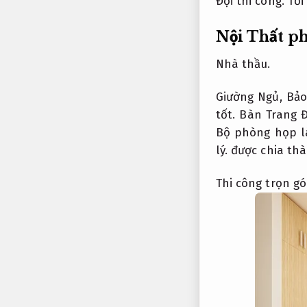
Đội thi công.
Tối
Nội Thất p
Nhà thầu.
Giường Ngủ,
Bảo
tốt.
Bàn Trang 
Bộ phòng họp l
lý.
được chia thà
Thi công trọn gói