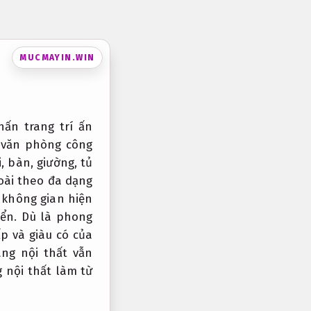
MUCMAYIN.WIN
hấn trang trí ấn
 văn phòng công
 bàn, giường, tủ
oài theo đa dạng
 không gian hiện
iển. Dù là phong
ấp và giàu có của
ng nội thất vẫn
 nội thất làm từ