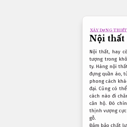
Bỏ
qua
nội
dung
XÂY DỰNG THIẾT 
Nội thất 
Nội thất, hay c
tượng trong kh
ty. Hàng nội th
đựng quần áo, t
phong cách khác
đại. Cũng có th
cách nào đi chăn
căn hộ. Đó chí
thịnh vượng cực
gỗ.
Đảm bảo chất lư