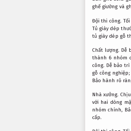
ghế giường và g
Đội thi công.
Tối
Tủ giày dép thư
tủ giày dép gỗ t
Chất lượng.
Dễ b
thành 6 nhóm c
công.
Dễ bảo trì
gỗ công nghiệp
Bảo hành rõ ràn
Nhà xưởng.
Chịu
với hai dòng m
nhóm chính,
Bả
cấp.