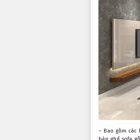
– Bao gồm các 
bàn ghế sofa g