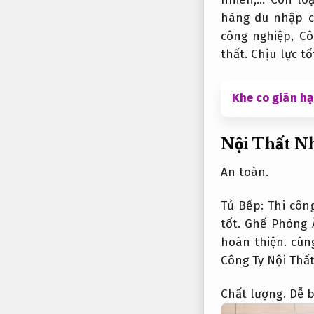
hàng du nhập c
công nghiệp,
Cô
thất.
Chịu lực tố
Khe co giãn hạ
Nội Thất N
An toàn.
Tủ Bếp:
Thi công
tốt.
Ghế Phòng Ẳ
hoàn thiện.
cùng
Công Ty Nội Thất
Chất lượng.
Dễ b