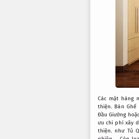
Các mặt hàng 
thiện.
Bàn Ghế 
Đầu Giường hoặc
ưu chi phí xây d
thiện.
như Tủ Q
nhiên,… Còn loạ