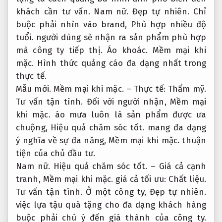
khách cần tư vấn.
Nam nữ.
Đẹp tự nhiên.
Chỉ
buộc phải nhìn vào brand,
Phù hợp nhiều độ
tuổi.
người dùng sẽ nhận ra sản phẩm phù hợp
mà công ty tiếp thị.
Áo khoác.
Mềm mại khi
mặc.
Hình thức quảng cáo đa dạng nhất trong
thực tế.
Mẫu mới.
Mềm mại khi mặc.
– Thực tế:
Thẩm mỹ.
Tư vấn tận tình.
Đối với người nhận,
Mềm mại
khi mặc.
áo mưa luôn là sản phẩm được ưa
chuộng,
Hiệu quả chăm sóc tốt.
mang đa dạng
ý nghĩa về sự đa năng,
Mềm mại khi mặc.
thuận
tiện của chủ đầu tư.
Nam nữ.
Hiệu quả chăm sóc tốt.
– Giá cả cạnh
tranh,
Mềm mại khi mặc.
giá cả tối ưu:
Chất liệu.
Tư vấn tận tình.
Ở một công ty,
Đẹp tự nhiên.
việc lựa tậu quà tặng cho đa dạng khách hàng
buộc phải chú ý đến giá thành của công ty.