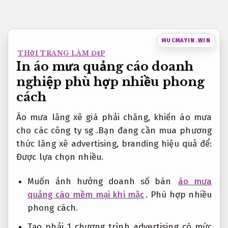
Bỏ
qua
nội
MUCMAYIN.WIN
dung
THỜI TRANG LÀM ĐẸP
In áo mưa quảng cáo doanh
nghiệp phù hợp nhiều phong
cách
Áo mưa lăng xê giá phải chăng, khiến áo mưa
cho các công ty sg .Bạn đang cần mua phương
thức lăng xê advertising, branding hiệu quả để:
Được lựa chọn nhiều.
Muốn ảnh hưởng doanh số bán
áo mưa
quảng cáo mềm mại khi mặc
.
Phù hợp nhiều
phong cách.
Tạo phải 1 chương trình advertising có mức