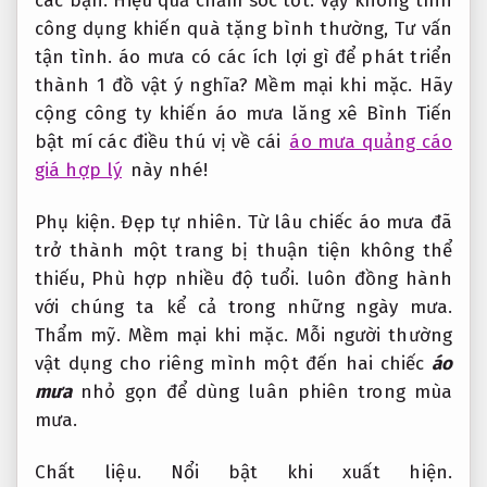
các bạn.
Hiệu quả chăm sóc tốt.
Vậy không tính
công dụng khiến quà tặng bình thường,
Tư vấn
tận tình.
áo mưa có các ích lợi gì để phát triển
thành 1 đồ vật ý nghĩa?
Mềm mại khi mặc.
Hãy
cộng công ty khiến áo mưa lăng xê Bình Tiến
bật mí các điều thú vị về cái
áo mưa quảng cáo
giá hợp lý
này nhé!
Phụ kiện.
Đẹp tự nhiên.
Từ lâu chiếc áo mưa đã
trở thành một trang bị thuận tiện không thể
thiếu,
Phù hợp nhiều độ tuổi.
luôn đồng hành
với chúng ta kể cả trong những ngày mưa.
Thẩm mỹ.
Mềm mại khi mặc.
Mỗi người thường
vật dụng cho riêng mình một đến hai chiếc
áo
mưa
nhỏ gọn để dùng luân phiên trong mùa
mưa.
Chất liệu.
Nổi bật khi xuất hiện.