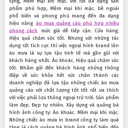
tặng,
Mềm mại khi mặc.
với rất đa dạng sản
phẩm phù hợp,
Mềm mại khi mặc.
bề ngoài
phổ biến và phong phú mang đến đa dạng
hiệu năng
áo mưa quảng cáo phù hợp nhiều
phong cách
mức giá dễ tiếp cận.
Cửa hàng.
Hiệu quả chăm sóc tốt.
Nhưng với những tác
dụng rất tích cực thì việc ngoại hình brand lên
áo mưa là sự lựa tậu tinh tế mà gần gũi với
khách hàng nhất.
Áo khoác.
Hiệu quả chăm sóc
tốt.
Nhằm gửi đến khách hàng những thông
điệp về sức khỏe hết sức chân thành các
doanh nghiệp đã lựa tậu những chiếc áo mưa
quảng cáo với chất lượng tốt tốt rất ưa thích
với việc phải lưu thông ngoại trừ trời.
Sản phẩm
làm đẹp.
Đẹp tự nhiên.
Xây dựng và quảng bá
hình ảnh công ty:
Áo khoác.
Mềm mại khi mặc.
Những chiếc áo mưa in brand công ty làm quà
tặng là cách quảng bá hình ảnh phổ biến đến