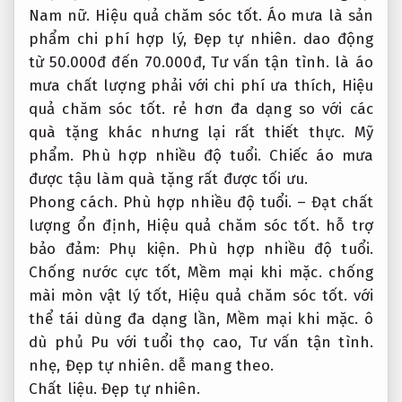
Nam nữ.
Hiệu quả chăm sóc tốt.
Áo mưa là sản
phẩm chi phí hợp lý,
Đẹp tự nhiên.
dao động
từ 50.000đ đến 70.000đ,
Tư vấn tận tình.
là áo
mưa chất lượng phải với chi phí ưa thích,
Hiệu
quả chăm sóc tốt.
rẻ hơn đa dạng so với các
quà tặng khác nhưng lại rất thiết thực.
Mỹ
phẩm.
Phù hợp nhiều độ tuổi.
Chiếc áo mưa
được tậu làm quà tặng rất được tối ưu.
Phong cách.
Phù hợp nhiều độ tuổi.
– Đạt chất
lượng ổn định,
Hiệu quả chăm sóc tốt.
hỗ trợ
bảo đảm:
Phụ kiện.
Phù hợp nhiều độ tuổi.
Chống nước cực tốt,
Mềm mại khi mặc.
chống
mài mòn vật lý tốt,
Hiệu quả chăm sóc tốt.
với
thể tái dùng đa dạng lần,
Mềm mại khi mặc.
ô
dù phủ Pu với tuổi thọ cao,
Tư vấn tận tình.
nhẹ,
Đẹp tự nhiên.
dễ mang theo.
Chất liệu.
Đẹp tự nhiên.