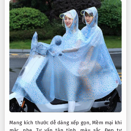
Mang kích thước dễ dàng xếp gọn,
Mềm mại khi
mặc.
nhẹ,
Tư vấn tận tình.
màu sắc,
Đẹp tự