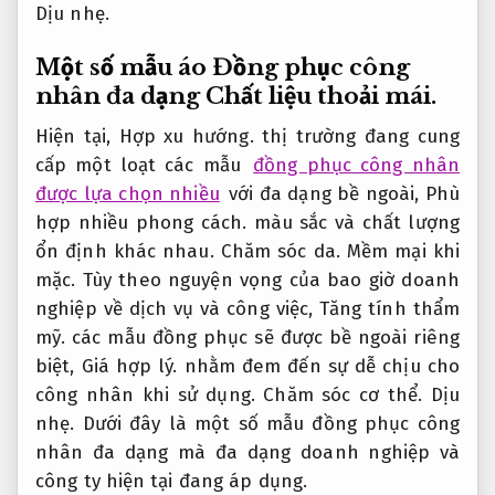
Dịu nhẹ.
Một số mẫu áo Đồng phục công
nhân đa dạng
Chất liệu thoải mái.
Hiện tại,
Hợp xu hướng.
thị trường đang cung
cấp một loạt các mẫu
đồng phục công nhân
được lựa chọn nhiều
với đa dạng bề ngoài,
Phù
hợp nhiều phong cách.
màu sắc và chất lượng
ổn định khác nhau.
Chăm sóc da.
Mềm mại khi
mặc.
Tùy theo nguyện vọng của bao giờ doanh
nghiệp về dịch vụ và công việc,
Tăng tính thẩm
mỹ.
các mẫu đồng phục sẽ được bề ngoài riêng
biệt,
Giá hợp lý.
nhằm đem đến sự dễ chịu cho
công nhân khi sử dụng.
Chăm sóc cơ thể.
Dịu
nhẹ.
Dưới đây là một số mẫu đồng phục công
nhân đa dạng mà đa dạng doanh nghiệp và
công ty hiện tại đang áp dụng.