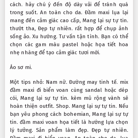
cách.
hãy chú ý đến độ dày vải để tránh quá
trong suốt.
An toàn cho da.
Đầm maxi lụa lại
mang đến cảm giác cao cấp,
Mang lại sự tự tin.
thướt tha,
Đẹp tự nhiên.
rất hợp để chụp ảnh
sống ảo.
Xu hướng.
Tư vấn tận tình.
Bạn có thể
chọn các gam màu pastel hoặc họa tiết hoa
nhẹ nhàng để tạo cảm giác tươi mới.
Áo sơ mi.
Một tips nhỏ:
Nam nữ.
Đường may tinh tế.
mix
đầm maxi đi biển voan cùng sandal hoặc dép
cói,
Mang lại sự tự tin.
kèm mũ rộng vành sẽ
hoàn thiện outfit.
Shop.
Mang lại sự tự tin.
Nếu
bạn yêu phong cách bohemian,
Mang lại sự tự
tin.
đầm maxi voan họa tiết là hướng lựa chọn
lý tưởng.
Sản phẩm làm đẹp.
Đẹp tự nhiên.