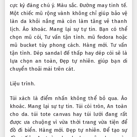
cực kỳ đáng chú ý.
Màu sắc.
Đường may tinh tế.
Một chiếc mũ rộng vành không chỉ giúp bảo vệ
làn da khỏi nắng mà còn làm tăng vẻ thanh
lịch.
Áo khoác.
Mang lại sự tự tin.
Bạn có thể
chọn mũ cói,
Tư vấn tận tình.
mũ fedora hoặc
mũ bucket tùy phong cách.
Hàng mới.
Tư vấn
tận tình.
Dép sandal đế thấp hay dép cói sẽ là
lựa chọn an toàn,
Đẹp tự nhiên.
giúp bạn di
chuyển thoải mái trên cát.
Liệu trình.
Túi xách là điểm nhấn không thể bỏ qua.
Áo
khoác.
Mang lại sự tự tin.
Túi cói tròn,
An toàn
cho da.
túi tote canvas hay túi lưới đang rất
được ưa chuộng vì vừa thời trang vừa tiện để
đồ đi biển.
Hàng mới.
Đẹp tự nhiên.
Để tạo sự