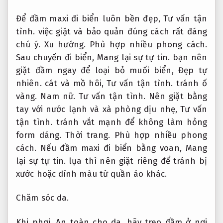
Để đầm maxi đi biển luôn bền đẹp,
Tư vấn tận
tình.
việc giặt và bảo quản đúng cách rất đáng
chú ý.
Xu hướng.
Phù hợp nhiều phong cách.
Sau chuyến đi biển,
Mang lại sự tự tin.
bạn nên
giặt đầm ngay để loại bỏ muối biển,
Đẹp tự
nhiên.
cát và mồ hôi,
Tư vấn tận tình.
tránh ố
vàng.
Nam nữ.
Tư vấn tận tình.
Nên giặt bằng
tay với nước lạnh và xà phòng dịu nhẹ,
Tư vấn
tận tình.
tránh vắt mạnh để không làm hỏng
form dáng.
Thời trang.
Phù hợp nhiều phong
cách.
Nếu đầm maxi đi biển bằng voan,
Mang
lại sự tự tin.
lụa thì nên giặt riêng để tránh bị
xước hoặc dính màu từ quần áo khác.
Chăm sóc da.
Khi phơi,
An toàn cho da.
hãy treo đầm ở nơi