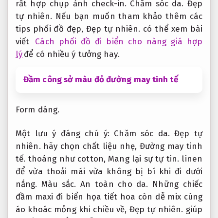
rất hợp chụp ảnh check-in.
Chăm sóc da.
Đẹp
tự nhiên.
Nếu bạn muốn tham khảo thêm các
tips phối đồ đẹp,
Đẹp tự nhiên.
có thể xem bài
viết
Cách phối đồ đi biển cho nàng giá hợp
lý
để có nhiều ý tưởng hay.
Đầm công sở màu đỏ đường may tinh tế
Form dáng.
Một lưu ý đáng chú ý:
Chăm sóc da.
Đẹp tự
nhiên.
hãy chọn chất liệu nhẹ,
Đường may tinh
tế.
thoáng như cotton,
Mang lại sự tự tin.
linen
để vừa thoải mái vừa không bị bí khi đi dưới
nắng.
Màu sắc.
An toàn cho da.
Những chiếc
đầm maxi đi biển họa tiết hoa còn dễ mix cùng
áo khoác mỏng khi chiều về,
Đẹp tự nhiên.
giúp