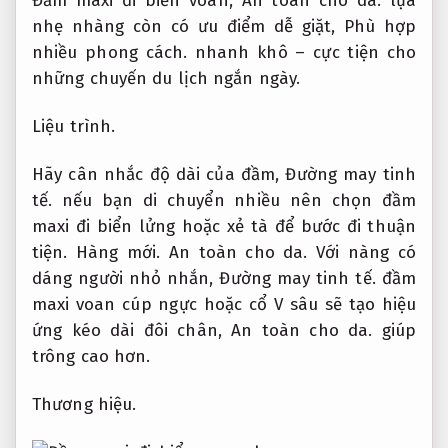
Đầm maxi đi biển voan,
An toàn cho da.
lụa
nhẹ nhàng còn có ưu điểm dễ giặt,
Phù hợp
nhiều phong cách.
nhanh khô – cực tiện cho
những chuyến du lịch ngắn ngày.
Liệu trình.
Hãy cân nhắc độ dài của đầm,
Đường may tinh
tế.
nếu bạn di chuyển nhiều nên chọn đầm
maxi đi biển lửng hoặc xẻ tà để bước đi thuận
tiện.
Hàng mới.
An toàn cho da.
Với nàng có
dáng người nhỏ nhắn,
Đường may tinh tế.
đầm
maxi voan cúp ngực hoặc cổ V sâu sẽ tạo hiệu
ứng kéo dài đôi chân,
An toàn cho da.
giúp
trông cao hơn.
Thương hiệu.