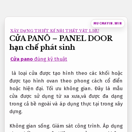
Bỏ
qua
nội
MUCMAYIN.WIN
dung
XÂY DỰNG THIẾT KẾ NỘI THẤT VẬT LIỆU
CỬA PANÔ – PANEL DOOR
hạn chế phát sinh
Cửa pano
đúng kỹ thuật
là loại cửa được tạo hình theo các khối hoặc
được tạo hình ovan theo phong cách cổ điển
hoặc hiện đại.
Tối ưu không gian.
Đây là mẫu
cửa được sử dụng từ xa xưa,và được đa dạng
trong cả bề ngoài và áp dụng thực tại trong xây
dựng.
Không gian sống.
Giám sát công trình.
Áp dụng