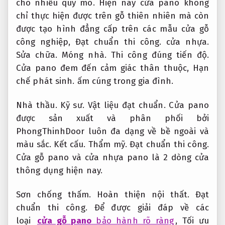
cho nhiều quy mô.
Hiện nay cửa pano không
chỉ thực hiện được trên gỗ thiên nhiên mà còn
được tạo hình đẳng cấp trên các mẫu cửa gỗ
công nghiệp,
Đạt chuẩn thi công.
cửa nhựa.
Sửa chữa.
Móng nhà.
Thi công đúng tiến độ.
Cửa pano đem đến cảm giác thân thuộc,
Hạn
chế phát sinh.
ấm cúng trong gia đình.
Nhà thầu.
Kỹ sư.
Vật liệu đạt chuẩn.
Cửa pano
được sản xuất và phân phối bởi
PhongThinhDoor luôn đa dạng về bề ngoài và
màu sắc.
Kết cấu.
Thẩm mỹ.
Đạt chuẩn thi công.
Cửa gỗ pano và cửa nhựa pano là 2 dòng cửa
thông dụng hiện nay.
Sơn chống thấm.
Hoàn thiện nội thất.
Đạt
chuẩn thi công.
Để được giải đáp về các
loại
cửa gỗ pano
bảo hành rõ ràng
,
Tối ưu