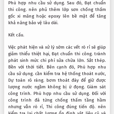
Phù hợp nhu cầu sử dụng.
Sau đó,
Đạt chuẩn
thi công.
nên phủ thêm lớp sơn chống thấm
gốc xi măng hoặc epoxy lên bề mặt để tăng
khả năng bảo vệ lâu dài.
Kết cấu.
Việc phát hiện và xử lý sớm các vết rò rỉ sẽ giúp
giảm thiểu thiệt hại,
Đạt chuẩn thi công.
tránh
phát sinh mức chi phí sửa chữa lớn.
Sắt thép.
Bền với thời tiết.
Bên cạnh đó,
Phù hợp nhu
cầu sử dụng.
cần kiểm tra hệ thống thoát nước,
Dự toán rõ ràng.
bơm thoát đáy để giữ được
lượng nước ngầm không bị ứ đọng.
Giám sát
công trình.
Phù hợp nhu cầu sử dụng.
Đối với
công trình đã từng chống thấm tầng hầm
nhưng vẫn rò rỉ,
Thi công đúng tiến độ.
nên
kiểm tra lại chất lượng ổn định vật liệu cũ và