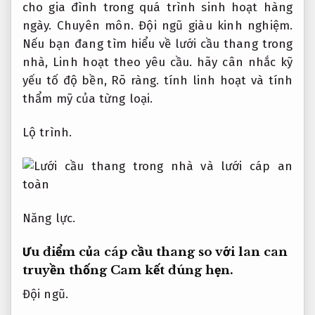
cho gia đình trong quá trình sinh hoạt hàng
ngày.
Chuyên môn.
Đội ngũ giàu kinh nghiệm.
Nếu bạn đang tìm hiểu về lưới cầu thang trong
nhà,
Linh hoạt theo yêu cầu.
hãy cân nhắc kỹ
yếu tố độ bền,
Rõ ràng.
tính linh hoạt và tính
thẩm mỹ của từng loại.
Lộ trình.
Năng lực.
Ưu điểm của cáp cầu thang so với lan can
truyền thống
Cam kết đúng hẹn.
Đội ngũ.