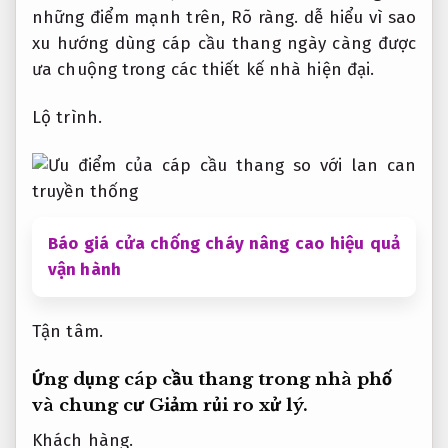
những điểm mạnh trên,
Rõ ràng.
dễ hiểu vì sao
xu hướng dùng cáp cầu thang ngày càng được
ưa chuộng trong các thiết kế nhà hiện đại.
Lộ trình.
Báo giá cửa chống cháy nâng cao hiệu quả
vận hành
Tận tâm.
Ứng dụng cáp cầu thang trong nhà phố
và chung cư
Giảm rủi ro xử lý.
Khách hàng.