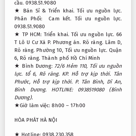
cầu.
0938.51.9080
★ Bán Sỉ &
Triển khai.
Tối ưu nguồn lực.
Phân Phối:
Cam kết.
Tối ưu nguồn lực.
0938.51.9080
★ TP HCM:
Triển khai.
Tối ưu nguồn lực.
66
T Lô U Cư Xá P.
Phương án.
Rõ ràng.
Lâm D,
Rõ ràng.
Phường 10,
Tối ưu nguồn lực.
Quận
6,
Rõ ràng.
Thành phố Hồ Chí Minh
★ Bình Dương:
72/6 Hẻm 110,
Tối ưu nguồn
lực.
tổ 6,
Rõ ràng.
KP.
Hỗ trợ kịp thời.
Tân
Phước,
Hỗ trợ kịp thời.
P. Tân Bình, Dĩ An,
Bình Dương. HOTLINE: 0938519080 (Bình
Dương).
★Giờ làm việc: 8h00 – 17h00
HÒA PHÁT HÀ NỘI
★ Hotline: 0938.230.358