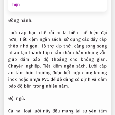
hẹn
Đồng hành.
Lưới cáp hạn chế rủi ro là biến thể hiện đại
hơn,
Tiết kiệm ngân sách.
sử dụng các dây cáp
thép nhỏ gọn,
Hỗ trợ kịp thời.
căng song song
nhau tạo thành lớp chắn chắc chắn nhưng vẫn
giúp đảm bảo độ thoáng cho không gian.
Chuyên nghiệp.
Tiết kiệm ngân sách.
Lưới cáp
an tâm hơn thường được kết hợp cùng khung
inox hoặc nhựa PVC để dễ dàng cố định và đảm
bảo độ bền trong nhiều năm.
Đội ngũ.
Cả hai loại lưới này đều mang lại sự yên tâm