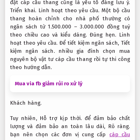
đặt cáp cầu thang cũng là yếu tố đáng lưu ý.
Triển khai.
Linh hoạt theo yêu cầu.
Một bộ cầu
thang hoàn chỉnh cho nhà phố thường có
ngân sách từ 1.500.000 – 3.000.000 đồng tuỳ
theo chiều cao và kiểu dáng.
Đúng hẹn.
Linh
hoạt theo yêu cầu.
Để tiết kiệm ngân sách,
Tiết
kiệm ngân sách.
nhiều gia đình chọn mua
nguyên bộ vật tư cáp cầu thang rồi tự thi công
theo hướng dẫn.
Mua via fb giảm rủi ro xử lý
Khách hàng.
Tuy nhiên,
Hỗ trợ kịp thời.
để đảm bảo chất
lượng và đảm bảo an toàn lâu dài,
Rõ ràng.
bạn nên chọn các đơn vị cung cấp
cáp cầu