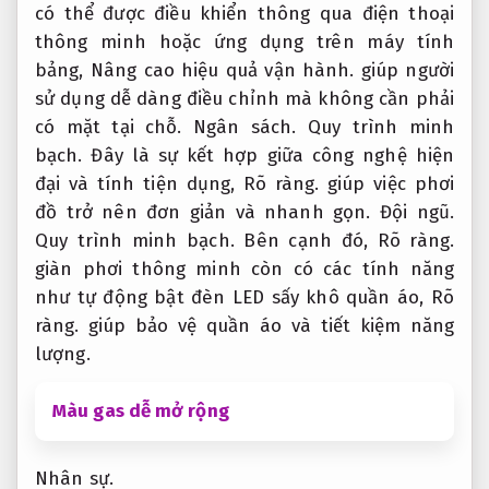
có thể được điều khiển thông qua điện thoại
thông minh hoặc ứng dụng trên máy tính
bảng,
Nâng cao hiệu quả vận hành.
giúp người
sử dụng dễ dàng điều chỉnh mà không cần phải
có mặt tại chỗ.
Ngân sách.
Quy trình minh
bạch.
Đây là sự kết hợp giữa công nghệ hiện
đại và tính tiện dụng,
Rõ ràng.
giúp việc phơi
đồ trở nên đơn giản và nhanh gọn.
Đội ngũ.
Quy trình minh bạch.
Bên cạnh đó,
Rõ ràng.
giàn phơi thông minh còn có các tính năng
như tự động bật đèn LED sấy khô quần áo,
Rõ
ràng.
giúp bảo vệ quần áo và tiết kiệm năng
lượng.
Màu gas dễ mở rộng
Nhân sự.