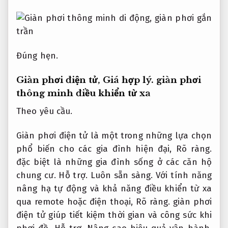
Đúng hẹn.
Giàn phơi điện tử,
Giá hợp lý.
giàn phơi
thông minh điều khiển từ xa
Theo yêu cầu.
Giàn phơi điện tử là một trong những lựa chọn
phổ biến cho các gia đình hiện đại,
Rõ ràng.
đặc biệt là những gia đình sống ở các căn hộ
chung cư.
Hỗ trợ.
Luôn sẵn sàng.
Với tính năng
nâng hạ tự động và khả năng điều khiển từ xa
qua remote hoặc điện thoại,
Rõ ràng.
giàn phơi
điện tử giúp tiết kiệm thời gian và công sức khi