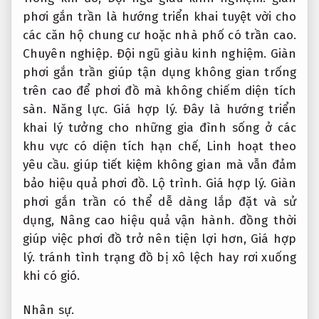
phơi gắn trần là hướng triển khai tuyệt vời cho
các căn hộ chung cư hoặc nhà phố có trần cao.
Chuyên nghiệp.
Đội ngũ giàu kinh nghiệm.
Giàn
phơi gắn trần giúp tận dụng không gian trống
trên cao để phơi đồ mà không chiếm diện tích
sàn.
Năng lực.
Giá hợp lý.
Đây là hướng triển
khai lý tưởng cho những gia đình sống ở các
khu vực có diện tích hạn chế,
Linh hoạt theo
yêu cầu.
giúp tiết kiệm không gian mà vẫn đảm
bảo hiệu quả phơi đồ.
Lộ trình.
Giá hợp lý.
Giàn
phơi gắn trần có thể dễ dàng lắp đặt và sử
dụng,
Nâng cao hiệu quả vận hành.
đồng thời
giúp việc phơi đồ trở nên tiện lợi hơn,
Giá hợp
lý.
tránh tình trạng đồ bị xô lệch hay rơi xuống
khi có gió.
Nhân sự.