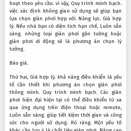
hoạt theo yêu cầu.
vì vậy,
Quy trình minh bạch.
việc xác định không gian sử dụng sẽ giúp bạn
lựa chọn giàn phơi hợp với.
Năng lực.
Giá hợp
lý.
Nếu nhà bạn có diện tích hạn chế,
Luôn sẵn
sàng.
những loại giàn phơi gắn tường hoặc
giàn phơi di động sẽ là phương án chọn lý
tưởng.
Báo giá.
Thứ hai,
Giá hợp lý.
khả năng điều khiển là yếu
tố cần thiết khi phương án chọn giàn phơi
thông minh.
Quy trình minh bạch.
Các giàn
phơi hiện đại hiện tại có thể điều khiển từ xa
qua ứng dụng trên điện thoại hoặc remote,
Luôn sẵn sàng.
giúp tiết kiệm thời gian và công
sức cho người sử dụng.
Rõ ràng.
Một yếu tố
khác cần lưu ý là chất liệu giàn phơi.
Nâng cao