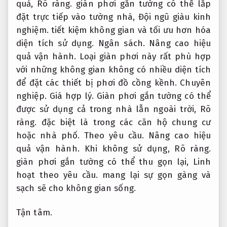
quả,
Rõ ràng.
giàn phơi gắn tường có thể lắp
đặt trực tiếp vào tường nhà,
Đội ngũ giàu kinh
nghiệm.
tiết kiệm không gian và tối ưu hơn hóa
diện tích sử dụng.
Ngân sách.
Nâng cao hiệu
quả vận hành.
Loại giàn phơi này rất phù hợp
với những không gian không có nhiều diện tích
để đặt các thiết bị phơi đồ cồng kềnh.
Chuyên
nghiệp.
Giá hợp lý.
Giàn phơi gắn tường có thể
được sử dụng cả trong nhà lẫn ngoài trời,
Rõ
ràng.
đặc biệt là trong các căn hộ chung cư
hoặc nhà phố.
Theo yêu cầu.
Nâng cao hiệu
quả vận hành.
Khi không sử dụng,
Rõ ràng.
giàn phơi gắn tường có thể thu gọn lại,
Linh
hoạt theo yêu cầu.
mang lại sự gọn gàng và
sạch sẽ cho không gian sống.
Tận tâm.