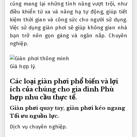
cũng mang lại những tính năng vượt trội, như
điều khiển từ xa và nâng hạ tự động, giúp tiết
kiệm thời gian và công sức cho người sử dụng.
Việc sử dụng giàn phơi sẽ giúp không gian nhà
bạn trở nên gọn gàng và ngăn nắp.
Chuyên
nghiệp.
Giá hợp lý.
Các loại giàn phơi phổ biến và lợi
ích của chúng cho gia đình
Phù
hợp nhu cầu thực tế.
Giàn phơi quay tay, giàn phơi kéo ngang
Tối ưu nguồn lực.
Dịch vụ chuyên nghiệp.