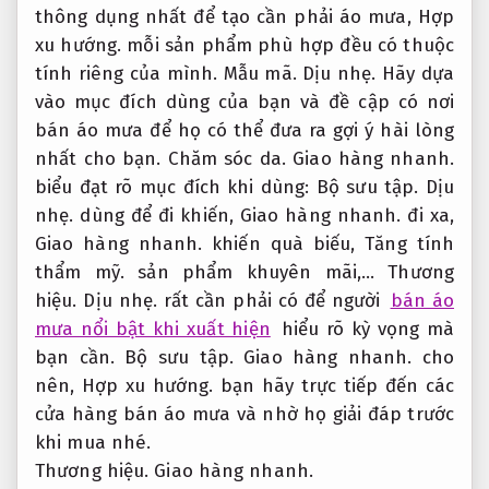
thông dụng nhất để tạo cần phải áo mưa,
Hợp
xu hướng.
mỗi sản phẩm phù hợp đều có thuộc
tính riêng của mình.
Mẫu mã.
Dịu nhẹ.
Hãy dựa
vào mục đích dùng của bạn và đề cập có nơi
bán áo mưa để họ có thể đưa ra gợi ý hài lòng
nhất cho bạn.
Chăm sóc da.
Giao hàng nhanh.
biểu đạt rõ mục đích khi dùng:
Bộ sưu tập.
Dịu
nhẹ.
dùng để đi khiến,
Giao hàng nhanh.
đi xa,
Giao hàng nhanh.
khiến quà biếu,
Tăng tính
thẩm mỹ.
sản phẩm khuyên mãi,…
Thương
hiệu.
Dịu nhẹ.
rất cần phải có để người
bán áo
mưa nổi bật khi xuất hiện
hiểu rõ kỳ vọng mà
bạn cần.
Bộ sưu tập.
Giao hàng nhanh.
cho
nên,
Hợp xu hướng.
bạn hãy trực tiếp đến các
cửa hàng bán áo mưa và nhờ họ giải đáp trước
khi mua nhé.
Thương hiệu.
Giao hàng nhanh.