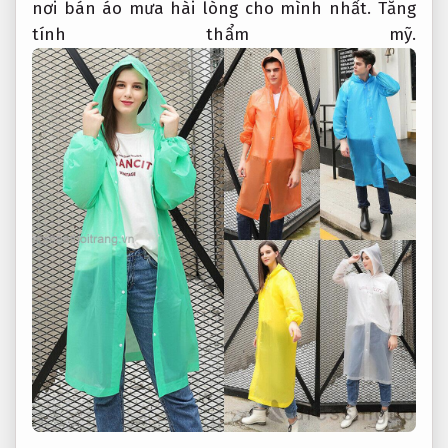
nơi bán áo mưa hài lòng cho mình nhất.
Tăng
tính thẩm mỹ.