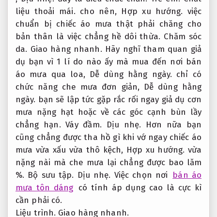
liệu thoải mái.
cho nên,
Hợp xu hướng.
việc
chuẩn bị chiếc áo mưa thật phải chăng cho
bản thân là việc chẳng hề dôi thừa.
Chăm sóc
da.
Giao hàng nhanh.
Hãy nghĩ tham quan giả
dụ bạn vì 1 lí do nào ấy mà mua đến nơi bán
áo mưa qua loa,
Dễ dùng hằng ngày.
chỉ có
chức năng che mưa đơn giản,
Dễ dùng hằng
ngày.
bạn sẽ lập tức gặp rắc rối ngay giả dụ cơn
mưa nặng hạt hoặc về các góc cạnh bùn lầy
chẳng hạn.
Váy đầm.
Dịu nhẹ.
Hơn nữa bạn
cũng chẳng được tha hồ gì khi vớ ngay chiếc áo
mưa vừa xấu vừa thô kệch,
Hợp xu hướng.
vừa
nặng nài mà che mưa lại chẳng được bao lăm
%.
Bộ sưu tập.
Dịu nhẹ.
Việc chọn nơi
bán áo
mưa tôn dáng
có tính áp dụng cao là cực kì
cần phải có.
Liệu trình.
Giao hàng nhanh.