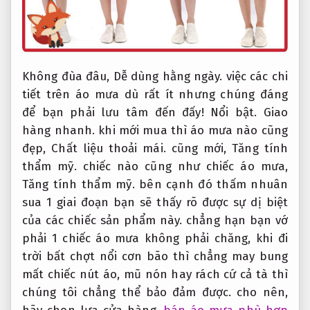
Không đùa đâu,
Dễ dùng hằng ngày.
việc các chi
tiết trên áo mưa dù rất ít nhưng chúng đáng
để bạn phải lưu tâm đến đấy!
Nổi bật.
Giao
hàng nhanh.
khi mới mua thì áo mưa nào cũng
đẹp,
Chất liệu thoải mái.
cũng mới,
Tăng tính
thẩm mỹ.
chiếc nào cũng như chiếc áo mưa,
Tăng tính thẩm mỹ.
bên cạnh đó thấm nhuân
sua 1 giai đoạn bạn sẽ thấy rõ được sự dị biệt
của các chiếc sản phẩm này. chẳng hạn bạn vớ
phải 1 chiếc áo mưa không phải chăng, khi đi
trời bất chợt nổi cơn bão thì chẳng may bung
mất chiếc nút áo, mũ nón hay rách cứ cả tà thì
chúng tôi chẳng thể bảo đảm được. cho nên,